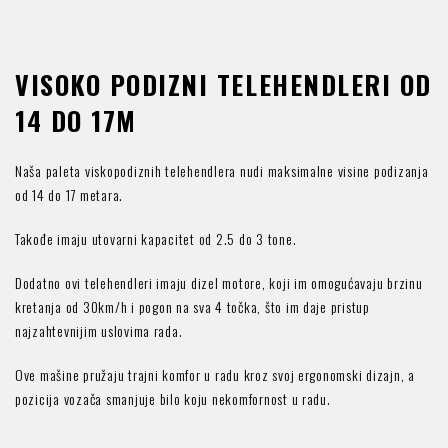
VISOKO PODIZNI TELEHENDLERI OD
14 DO 17M
Naša paleta viskopodiznih telehendlera nudi maksimalne visine podizanja
od 14 do 17 metara.
Takođe imaju utovarni kapacitet od 2.5 do 3 tone.
Dodatno ovi telehendleri imaju dizel motore, koji im omogućavaju brzinu
kretanja od 30km/h i pogon na sva 4 točka, što im daje pristup
najzahtevnijim uslovima rada.
Ove mašine pružaju trajni komfor u radu kroz svoj ergonomski dizajn, a
pozicija vozača smanjuje bilo koju nekomfornost u radu.