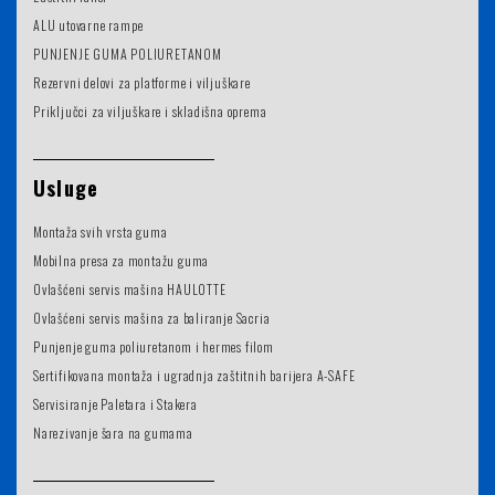
ALU utovarne rampe
PUNJENJE GUMA POLIURETANOM
Rezervni delovi za platforme i viljuškare
Priključci za viljuškare i skladišna oprema
Usluge
Montaža svih vrsta guma
Mobilna presa za montažu guma
Ovlašćeni servis mašina HAULOTTE
Ovlašćeni servis mašina za baliranje Sacria
Punjenje guma poliuretanom i hermes filom
Sertifikovana montaža i ugradnja zaštitnih barijera A-SAFE
Servisiranje Paletara i Stakera
Narezivanje šara na gumama