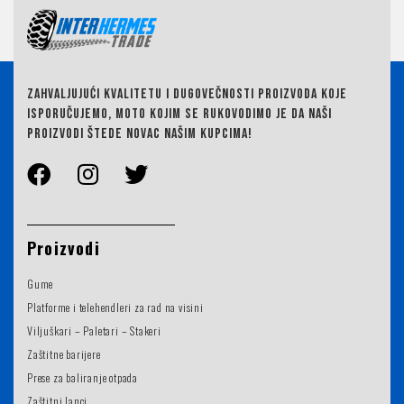
ZAHVALJUJUĆI KVALITETU I DUGOVEČNOSTI PROIZVODA KOJE
ISPORUČUJEMO,
MOTO KOJIM SE RUKOVODIMO JE DA NAŠI
PROIZVODI ŠTEDE NOVAC NAŠIM KUPCIMA!
Proizvodi
Gume
Platforme i telehendleri za rad na visini
Viljuškari – Paletari – Stakeri
Zaštitne barijere
Prese za baliranje otpada
Zaštitni lanci