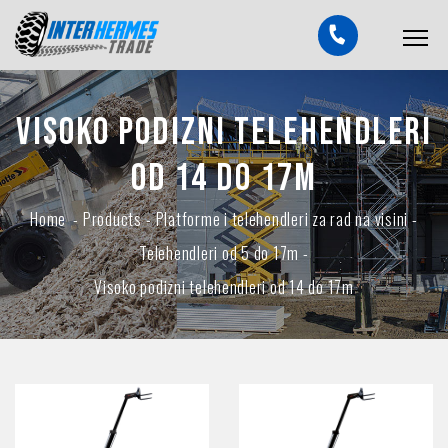
Visoko podizni telehendleri
od 14 do 17m
Home
-
Products
-
Platforme i telehendleri za rad na visini
-
Telehendleri od 5 do 17m
-
Visoko podizni telehendleri od 14 do 17m