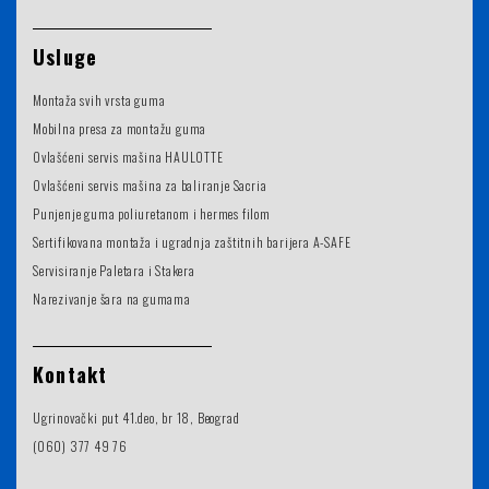
Usluge
Montaža svih vrsta guma
Mobilna presa za montažu guma
Ovlašćeni servis mašina HAULOTTE
Ovlašćeni servis mašina za baliranje Sacria
Punjenje guma poliuretanom i hermes filom
Sertifikovana montaža i ugradnja zaštitnih barijera A-SAFE
Servisiranje Paletara i Stakera
Narezivanje šara na gumama
Kontakt
Ugrinovački put 41.deo, br 18, Beograd
(060) 377 49 76