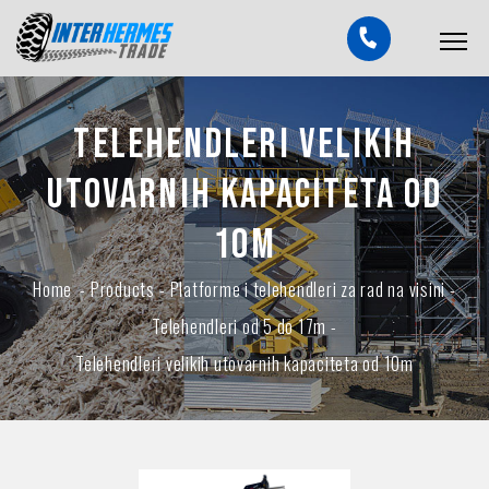
Telehendleri velikih
utovarnih kapaciteta od
10m
Home
-
Products
-
Platforme i telehendleri za rad na visini
-
Telehendleri od 5 do 17m
-
Telehendleri velikih utovarnih kapaciteta od 10m