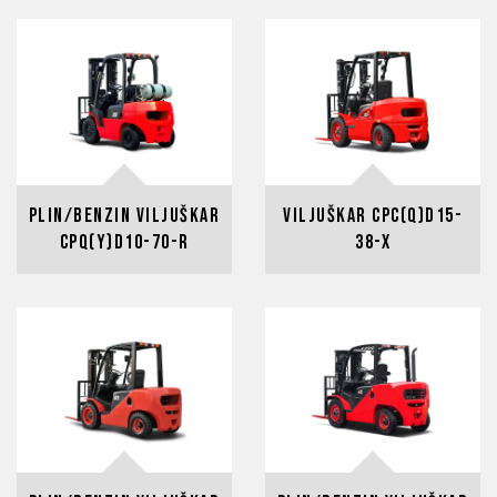
Plin/benzin viljuškar
Viljuškar CPC(Q)D15-
CPQ(Y)D10-70-R
38-X