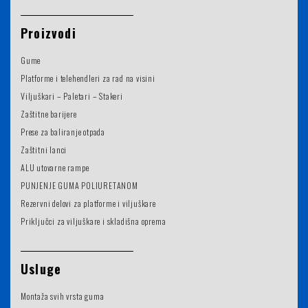
Proizvodi
Gume
Platforme i telehendleri za rad na visini
Viljuškari – Paletari – Stakeri
Zaštitne barijere
Prese za baliranje otpada
Zaštitni lanci
ALU utovarne rampe
PUNJENJE GUMA POLIURETANOM
Rezervni delovi za platforme i viljuškare
Priključci za viljuškare i skladišna oprema
Usluge
Montaža svih vrsta guma