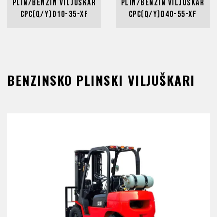
Plin/benzin viljuškar
Plin/benzin viljuškar
CPC(Q/Y)D10-35-XF
CPC(Q/Y)D40-55-XF
BENZINSKO PLINSKI VILJUŠKARI