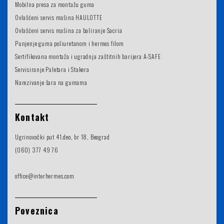
Mobilna presa za montažu guma
Ovlašćeni servis mašina HAULOTTE
Ovlašćeni servis mašina za baliranje Sacria
Punjenje guma poliuretanom i hermes filom
Sertifikovana montaža i ugradnja zaštitnih barijera A-SAFE
Servisiranje Paletara i Stakera
Narezivanje šara na gumama
Kontakt
Ugrinovački put 41.deo, br 18, Beograd
(060) 377 49 76
office@interhermes.com
Poveznica