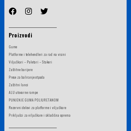
Proizvodi
Gume
Platforme i telehendleri za rad na visini
Viljuškari – Paletari – Stakeri
Zaštitne barijere
Prese za baliranje otpada
Zaštitni lanci
ALU utovarne rampe
PUNJENJE GUMA POLIURETANOM
Rezervni delovi za platforme i viljuškare
Priključci za viljuškare i skladišna oprema