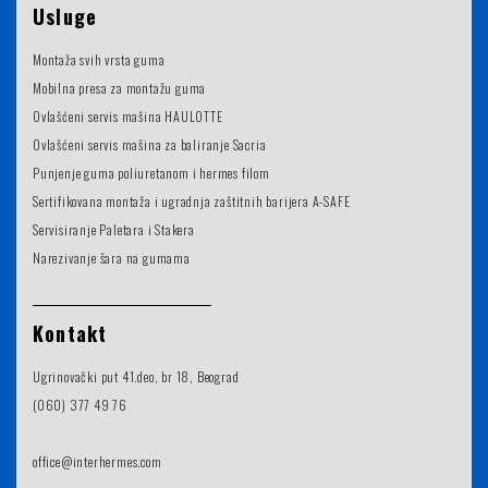
Usluge
Montaža svih vrsta guma
Mobilna presa za montažu guma
Ovlašćeni servis mašina HAULOTTE
Ovlašćeni servis mašina za baliranje Sacria
Punjenje guma poliuretanom i hermes filom
Sertifikovana montaža i ugradnja zaštitnih barijera A-SAFE
Servisiranje Paletara i Stakera
Narezivanje šara na gumama
Kontakt
Ugrinovački put 41.deo, br 18, Beograd
(060) 377 49 76
office@interhermes.com