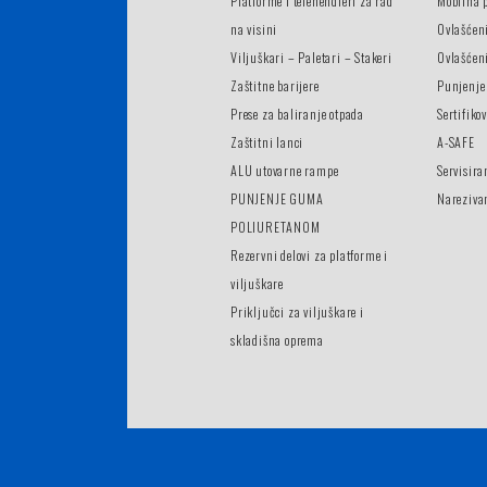
Platforme i telehendleri za rad
Mobilna 
na visini
Ovlašćen
Viljuškari – Paletari – Stakeri
Ovlašćeni
Zaštitne barijere
Punjenje
Prese za baliranje otpada
Sertifiko
Zaštitni lanci
A-SAFE
ALU utovarne rampe
Servisira
PUNJENJE GUMA
Nareziva
POLIURETANOM
Rezervni delovi za platforme i
viljuškare
Priključci za viljuškare i
skladišna oprema