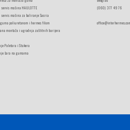
presa za montažu guma
Beograd
i servis mašina HAULOTTE
(060) 377 49 76
 servis mašina za baliranje Sacria
 guma poliuretanom i hermes filom
office@interhermes.co
vana montaža i ugradnja zaštitnih barijera
nje Paletara i Stakera
nje šara na gumama