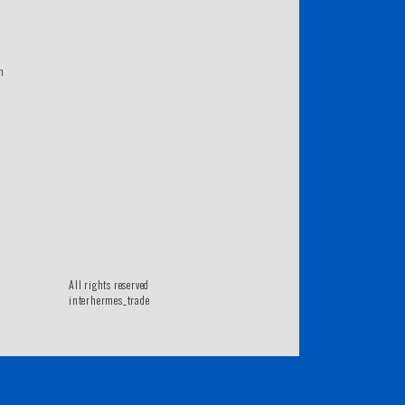
m
All rights reserved
interhermes_trade