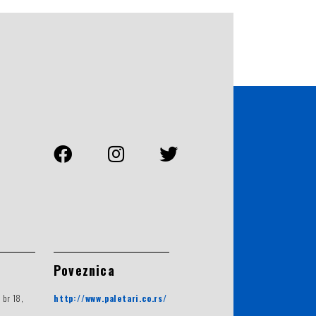
Poveznica
 br 18,
http://www.paletari.co.rs/