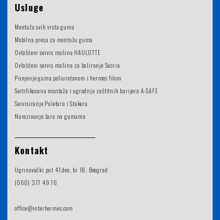
Usluge
Montaža svih vrsta guma
Mobilna presa za montažu guma
Ovlašćeni servis mašina HAULOTTE
Ovlašćeni servis mašina za baliranje Sacria
Punjenje guma poliuretanom i hermes filom
Sertifikovana montaža i ugradnja zaštitnih barijera A-SAFE
Servisiranje Paletara i Stakera
Narezivanje šara na gumama
Kontakt
Ugrinovački put 41.deo, br 18, Beograd
(060) 377 49 76
office@interhermes.com