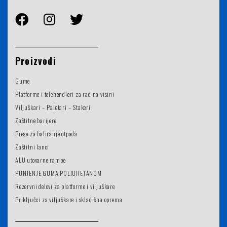
Proizvodi
Gume
Platforme i telehendleri za rad na visini
Viljuškari – Paletari – Stakeri
Zaštitne barijere
Prese za baliranje otpada
Zaštitni lanci
ALU utovarne rampe
PUNJENJE GUMA POLIURETANOM
Rezervni delovi za platforme i viljuškare
Priključci za viljuškare i skladišna oprema