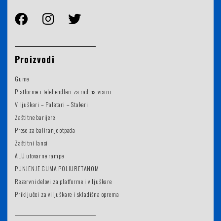
Proizvodi
Gume
Platforme i telehendleri za rad na visini
Viljuškari – Paletari – Stakeri
Zaštitne barijere
Prese za baliranje otpada
Zaštitni lanci
ALU utovarne rampe
PUNJENJE GUMA POLIURETANOM
Rezervni delovi za platforme i viljuškare
Priključci za viljuškare i skladišna oprema