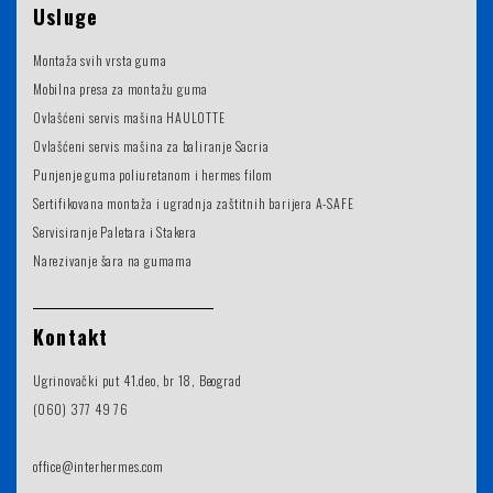
Usluge
Montaža svih vrsta guma
Mobilna presa za montažu guma
Ovlašćeni servis mašina HAULOTTE
Ovlašćeni servis mašina za baliranje Sacria
Punjenje guma poliuretanom i hermes filom
Sertifikovana montaža i ugradnja zaštitnih barijera A-SAFE
Servisiranje Paletara i Stakera
Narezivanje šara na gumama
Kontakt
Ugrinovački put 41.deo, br 18, Beograd
(060) 377 49 76
office@interhermes.com