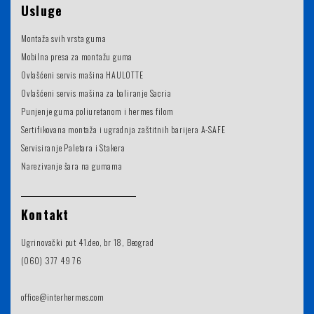
Usluge
Montaža svih vrsta guma
Mobilna presa za montažu guma
Ovlašćeni servis mašina HAULOTTE
Ovlašćeni servis mašina za baliranje Sacria
Punjenje guma poliuretanom i hermes filom
Sertifikovana montaža i ugradnja zaštitnih barijera A-SAFE
Servisiranje Paletara i Stakera
Narezivanje šara na gumama
Kontakt
Ugrinovački put 41.deo, br 18, Beograd
(060) 377 49 76
office@interhermes.com