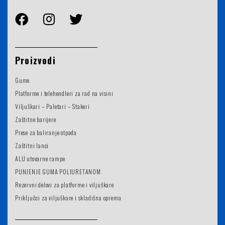
Proizvodi
Gume
Platforme i telehendleri za rad na visini
Viljuškari – Paletari – Stakeri
Zaštitne barijere
Prese za baliranje otpada
Zaštitni lanci
ALU utovarne rampe
PUNJENJE GUMA POLIURETANOM
Rezervni delovi za platforme i viljuškare
Priključci za viljuškare i skladišna oprema