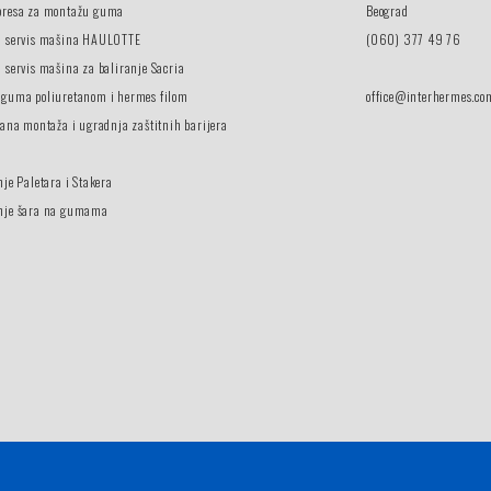
presa za montažu guma
Beograd
i servis mašina HAULOTTE
(060) 377 49 76
 servis mašina za baliranje Sacria
 guma poliuretanom i hermes filom
office@interhermes.co
vana montaža i ugradnja zaštitnih barijera
nje Paletara i Stakera
nje šara na gumama