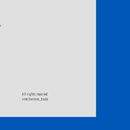
m
All rights reserved
interhermes_trade