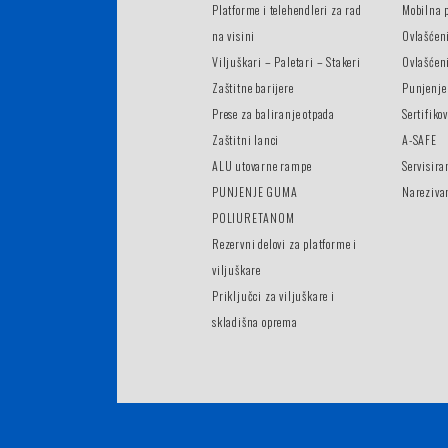
Platforme i telehendleri za rad
Mobilna 
na visini
Ovlašćen
Viljuškari – Paletari – Stakeri
Ovlašćeni
Zaštitne barijere
Punjenje
Prese za baliranje otpada
Sertifiko
Zaštitni lanci
A-SAFE
ALU utovarne rampe
Servisira
PUNJENJE GUMA
Nareziva
POLIURETANOM
Rezervni delovi za platforme i
viljuškare
Priključci za viljuškare i
skladišna oprema