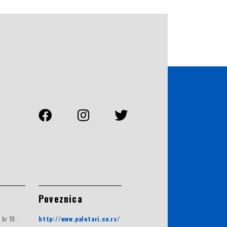
Poveznica
 br 18,
http://www.paletari.co.rs/