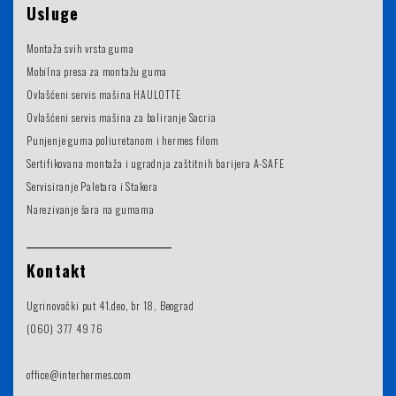
Usluge
Montaža svih vrsta guma
Mobilna presa za montažu guma
Ovlašćeni servis mašina HAULOTTE
Ovlašćeni servis mašina za baliranje Sacria
Punjenje guma poliuretanom i hermes filom
Sertifikovana montaža i ugradnja zaštitnih barijera A-SAFE
Servisiranje Paletara i Stakera
Narezivanje šara na gumama
Kontakt
Ugrinovački put 41.deo, br 18, Beograd
(060) 377 49 76
office@interhermes.com