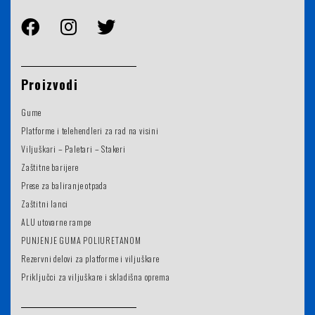
Proizvodi
Gume
Platforme i telehendleri za rad na visini
Viljuškari – Paletari – Stakeri
Zaštitne barijere
Prese za baliranje otpada
Zaštitni lanci
ALU utovarne rampe
PUNJENJE GUMA POLIURETANOM
Rezervni delovi za platforme i viljuškare
Priključci za viljuškare i skladišna oprema