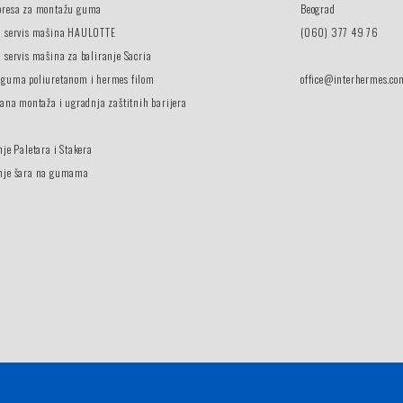
presa za montažu guma
Beograd
i servis mašina HAULOTTE
(060) 377 49 76
 servis mašina za baliranje Sacria
 guma poliuretanom i hermes filom
office@interhermes.co
vana montaža i ugradnja zaštitnih barijera
nje Paletara i Stakera
nje šara na gumama