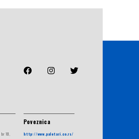
Poveznica
 br 18,
http://www.paletari.co.rs/