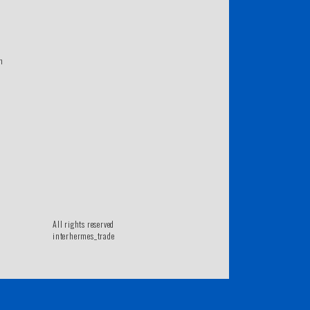
m
All rights reserved
interhermes_trade