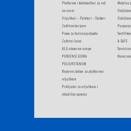
Platforme i telehendleri za rad
Mobilna 
na visini
Ovlašćen
Viljuškari – Paletari – Stakeri
Ovlašćeni
Zaštitne barijere
Punjenje
Prese za baliranje otpada
Sertifiko
Zaštitni lanci
A-SAFE
ALU utovarne rampe
Servisira
PUNJENJE GUMA
Nareziva
POLIURETANOM
Rezervni delovi za platforme i
viljuškare
Priključci za viljuškare i
skladišna oprema