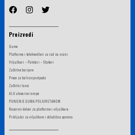
Proizvodi
Gume
Platforme i telehendleri za rad na visini
Viljuškari – Paletari – Stakeri
Zaštitne barijere
Prese za baliranje otpada
Zaštitni lanci
ALU utovarne rampe
PUNJENJE GUMA POLIURETANOM
Rezervni delovi za platforme i viljuškare
Priključci za viljuškare i skladišna oprema