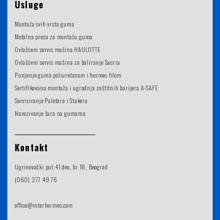
Usluge
Montaža svih vrsta guma
Mobilna presa za montažu guma
Ovlašćeni servis mašina HAULOTTE
Ovlašćeni servis mašina za baliranje Sacria
Punjenje guma poliuretanom i hermes filom
Sertifikovana montaža i ugradnja zaštitnih barijera A-SAFE
Servisiranje Paletara i Stakera
Narezivanje šara na gumama
Kontakt
Ugrinovački put 41.deo, br 18, Beograd
(060) 377 49 76
office@interhermes.com