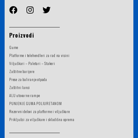
Proizvodi
Gume
Platforme i telehendleri za rad na visini
Viljuškari – Paletari – Stakeri
Zaštitne barijere
Prese za baliranje otpada
Zaštitni lanci
ALU utovarne rampe
PUNJENJE GUMA POLIURETANOM
Rezervni delovi za platforme i viljuškare
Priključci za viljuškare i skladišna oprema