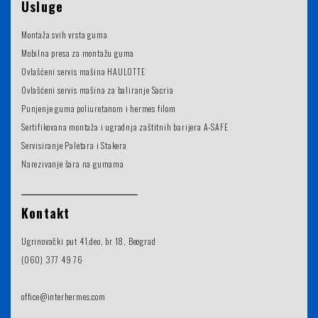
Usluge
Montaža svih vrsta guma
Mobilna presa za montažu guma
Ovlašćeni servis mašina HAULOTTE
Ovlašćeni servis mašina za baliranje Sacria
Punjenje guma poliuretanom i hermes filom
Sertifikovana montaža i ugradnja zaštitnih barijera A-SAFE
Servisiranje Paletara i Stakera
Narezivanje šara na gumama
Kontakt
Ugrinovački put 41.deo, br 18, Beograd
(060) 377 49 76
office@interhermes.com