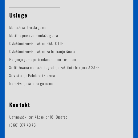
Usluge
Montaža svih vrsta guma
Mobilna presa za montažu guma
Ovlašćeni servis mašina HAULOTTE
Ovlašćeni servis mašina za baliranje Sacria
Punjenje guma poliuretanom i hermes filom
Sertifikovana montaža i ugradnja zaštitnih barijera A-SAFE
Servisiranje Paletara i Stakera
Narezivanje šara na gumama
Kontakt
Ugrinovački put 41.deo, br 18, Beograd
(060) 377 49 76