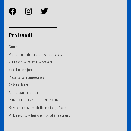
Proizvodi
Gume
Platforme i telehendleri za rad na visini
Viljuškari – Paletari – Stakeri
Zaštitne barijere
Prese za baliranje otpada
Zaštitni lanci
ALU utovarne rampe
PUNJENJE GUMA POLIURETANOM
Rezervni delovi za platforme i viljuškare
Priključci za viljuškare i skladišna oprema