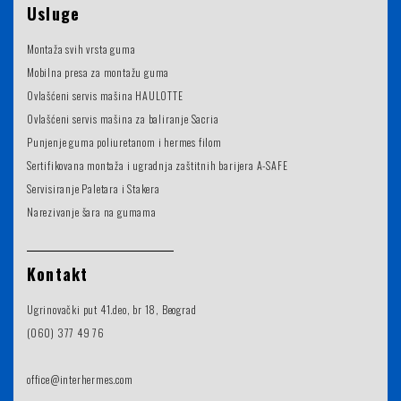
Usluge
Montaža svih vrsta guma
Mobilna presa za montažu guma
Ovlašćeni servis mašina HAULOTTE
Ovlašćeni servis mašina za baliranje Sacria
Punjenje guma poliuretanom i hermes filom
Sertifikovana montaža i ugradnja zaštitnih barijera A-SAFE
Servisiranje Paletara i Stakera
Narezivanje šara na gumama
Kontakt
Ugrinovački put 41.deo, br 18, Beograd
(060) 377 49 76
office@interhermes.com