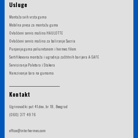
Usluge
Montaža svih vrsta guma
Mobilna presa za montažu guma
Ovlašćeni servis mašina HAULOTTE
Ovlašćeni servis mašina za baliranje Sacria
Punjenje guma poliuretanom i hermes filom
Sertifikovana montaža i ugradnja zaštitnih barijera A-SAFE
Servisiranje Paletara i Stakera
Narezivanje šara na gumama
Kontakt
Ugrinovački put 41.deo, br 18, Beograd
(060) 377 49 76
office@interhermes.com