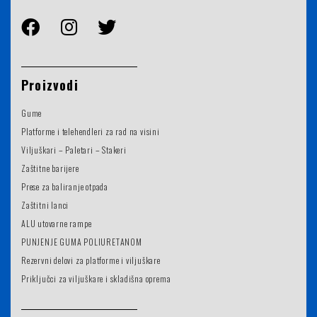
Proizvodi
Gume
Platforme i telehendleri za rad na visini
Viljuškari – Paletari – Stakeri
Zaštitne barijere
Prese za baliranje otpada
Zaštitni lanci
ALU utovarne rampe
PUNJENJE GUMA POLIURETANOM
Rezervni delovi za platforme i viljuškare
Priključci za viljuškare i skladišna oprema