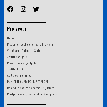
Proizvodi
Gume
Platforme i telehendleri za rad na visini
Viljuškari – Paletari – Stakeri
Zaštitne barijere
Prese za baliranje otpada
Zaštitni lanci
ALU utovarne rampe
PUNJENJE GUMA POLIURETANOM
Rezervni delovi za platforme i viljuškare
Priključci za viljuškare i skladišna oprema