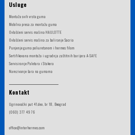
Usluge
Montaža svih vrsta guma
Mobilna presa za montažu guma
Ovlašćeni servis mašina HAULOTTE
Ovlašćeni servis mašina za baliranje Sacria
Punjenje guma poliuretanom i hermes filom
Sertifikovana montaža i ugradnja zaštitnih barijera A-SAFE
Servisiranje Paletara i Stakera
Narezivanje šara na gumama
Kontakt
Ugrinovački put 41.deo, br 18, Beograd
(060) 377 49 76
office@interhermes.com