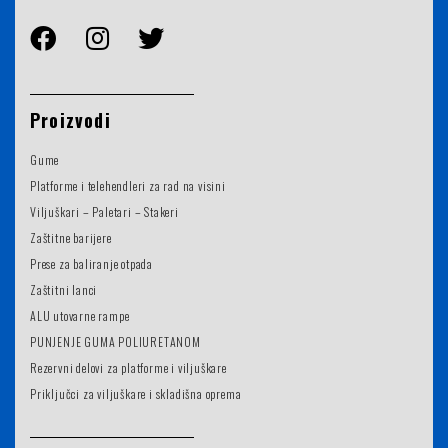
Proizvodi
Gume
Platforme i telehendleri za rad na visini
Viljuškari – Paletari – Stakeri
Zaštitne barijere
Prese za baliranje otpada
Zaštitni lanci
ALU utovarne rampe
PUNJENJE GUMA POLIURETANOM
Rezervni delovi za platforme i viljuškare
Priključci za viljuškare i skladišna oprema