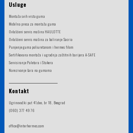
Usluge
Montaža svih vrsta guma
Mobilna presa za montažu guma
Ovlašćeni servis mašina HAULOTTE
Ovlašćeni servis mašina za baliranje Sacria
Punjenje guma poliuretanom i hermes filom
Sertifikovana montaža i ugradnja zaštitnih barijera A-SAFE
Servisiranje Paletara i Stakera
Narezivanje šara na gumama
Kontakt
Ugrinovački put 41.deo, br 18, Beograd
(060) 377 49 76
office@interhermes.com