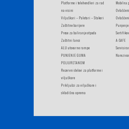
Platforme i telehendleri za rad
Mobilna 
na visini
Ovlašćen
Viljuškari – Paletari – Stakeri
Ovlašćeni
Zaštitne barijere
Punjenje
Prese za baliranje otpada
Sertifiko
Zaštitni lanci
A-SAFE
ALU utovarne rampe
Servisira
PUNJENJE GUMA
Nareziva
POLIURETANOM
Rezervni delovi za platforme i
viljuškare
Priključci za viljuškare i
skladišna oprema