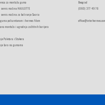
presa za montažu guma
Beograd
i servis mašina HAULOTTE
(060) 377 49 76
 servis mašina za baliranje Sacria
 guma poliuretanom i hermes filom
office@interhermes.co
vana montaža i ugradnja zaštitnih barijera
nje Paletara i Stakera
nje šara na gumama