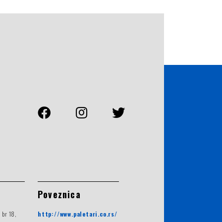
Poveznica
 br 18,
http://www.paletari.co.rs/