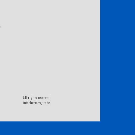
m
All rights reserved
interhermes_trade