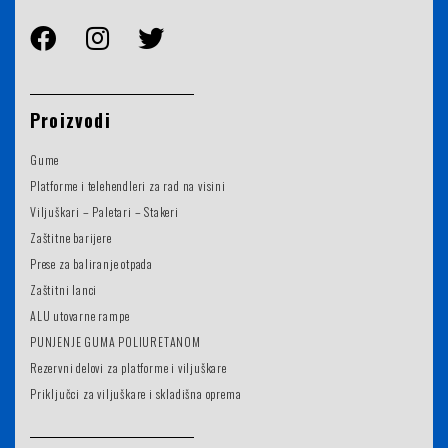
Proizvodi
Gume
Platforme i telehendleri za rad na visini
Viljuškari – Paletari – Stakeri
Zaštitne barijere
Prese za baliranje otpada
Zaštitni lanci
ALU utovarne rampe
PUNJENJE GUMA POLIURETANOM
Rezervni delovi za platforme i viljuškare
Priključci za viljuškare i skladišna oprema