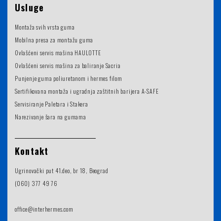
Usluge
Montaža svih vrsta guma
Mobilna presa za montažu guma
Ovlašćeni servis mašina HAULOTTE
Ovlašćeni servis mašina za baliranje Sacria
Punjenje guma poliuretanom i hermes filom
Sertifikovana montaža i ugradnja zaštitnih barijera A-SAFE
Servisiranje Paletara i Stakera
Narezivanje šara na gumama
Kontakt
Ugrinovački put 41.deo, br 18, Beograd
(060) 377 49 76
office@interhermes.com