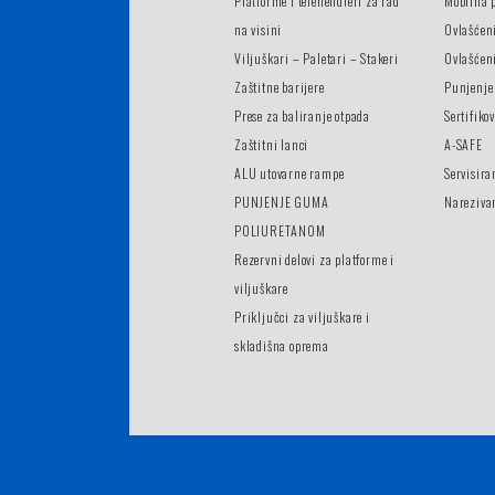
Platforme i telehendleri za rad
Mobilna 
na visini
Ovlašćen
Viljuškari – Paletari – Stakeri
Ovlašćeni
Zaštitne barijere
Punjenje
Prese za baliranje otpada
Sertifiko
Zaštitni lanci
A-SAFE
ALU utovarne rampe
Servisira
PUNJENJE GUMA
Nareziva
POLIURETANOM
Rezervni delovi za platforme i
viljuškare
Priključci za viljuškare i
skladišna oprema