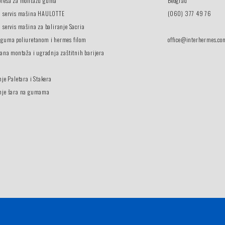
presa za montažu guma
Beograd
i servis mašina HAULOTTE
(060) 377 49 76
 servis mašina za baliranje Sacria
 guma poliuretanom i hermes filom
office@interhermes.co
vana montaža i ugradnja zaštitnih barijera
nje Paletara i Stakera
nje šara na gumama