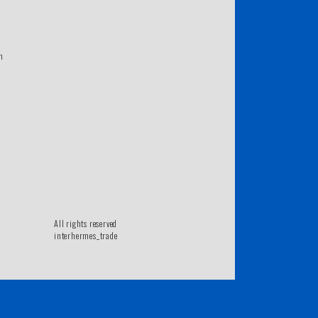
m
All rights reserved
interhermes_trade