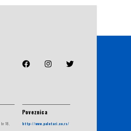
Poveznica
 br 18,
http://www.paletari.co.rs/