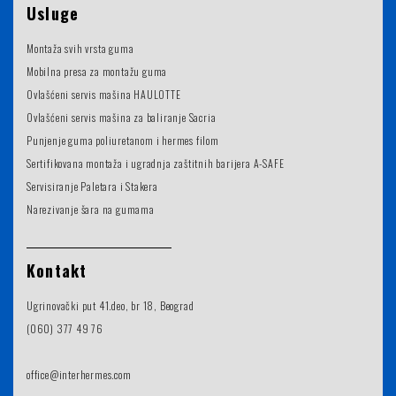
Usluge
Montaža svih vrsta guma
Mobilna presa za montažu guma
Ovlašćeni servis mašina HAULOTTE
Ovlašćeni servis mašina za baliranje Sacria
Punjenje guma poliuretanom i hermes filom
Sertifikovana montaža i ugradnja zaštitnih barijera A-SAFE
Servisiranje Paletara i Stakera
Narezivanje šara na gumama
Kontakt
Ugrinovački put 41.deo, br 18, Beograd
(060) 377 49 76
office@interhermes.com