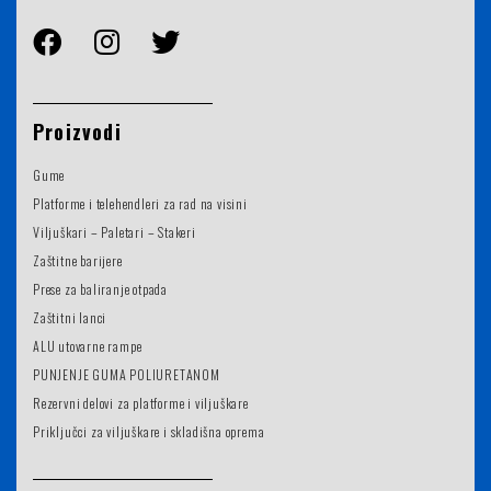
Proizvodi
Gume
Platforme i telehendleri za rad na visini
Viljuškari – Paletari – Stakeri
Zaštitne barijere
Prese za baliranje otpada
Zaštitni lanci
ALU utovarne rampe
PUNJENJE GUMA POLIURETANOM
Rezervni delovi za platforme i viljuškare
Priključci za viljuškare i skladišna oprema