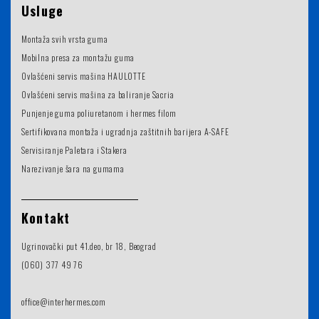
Usluge
Montaža svih vrsta guma
Mobilna presa za montažu guma
Ovlašćeni servis mašina HAULOTTE
Ovlašćeni servis mašina za baliranje Sacria
Punjenje guma poliuretanom i hermes filom
Sertifikovana montaža i ugradnja zaštitnih barijera A-SAFE
Servisiranje Paletara i Stakera
Narezivanje šara na gumama
Kontakt
Ugrinovački put 41.deo, br 18, Beograd
(060) 377 49 76
office@interhermes.com