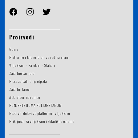
Proizvodi
Gume
Platforme i telehendleri za rad na visini
Viljuškari – Paletari – Stakeri
Zaštitne barijere
Prese za baliranje otpada
Zaštitni lanci
ALU utovarne rampe
PUNJENJE GUMA POLIURETANOM
Rezervni delovi za platforme i viljuškare
Priključci za viljuškare i skladišna oprema