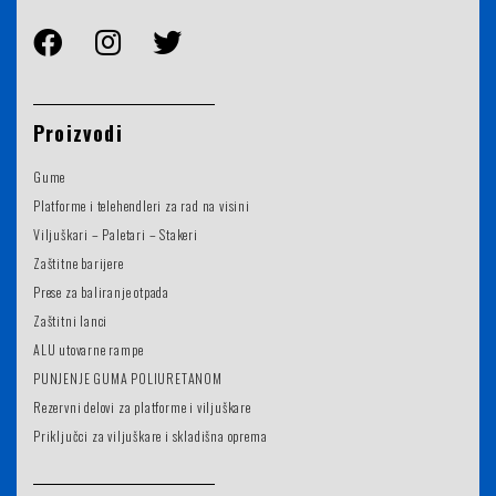
Proizvodi
Gume
Platforme i telehendleri za rad na visini
Viljuškari – Paletari – Stakeri
Zaštitne barijere
Prese za baliranje otpada
Zaštitni lanci
ALU utovarne rampe
PUNJENJE GUMA POLIURETANOM
Rezervni delovi za platforme i viljuškare
Priključci za viljuškare i skladišna oprema