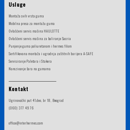
Usluge
Montaža svih vrsta guma
Mobilna presa za montažu guma
Ovlašćeni servis mašina HAULOTTE
Ovlašćeni servis mašina za baliranje Sacria
Punjenje guma poliuretanom i hermes filom
Sertifikovana montaža i ugradnja zaštitnih barijera A-SAFE
Servisiranje Paletara i Stakera
Narezivanje šara na gumama
Kontakt
Ugrinovački put 41.deo, br 18, Beograd
(060) 377 49 76
office@interhermes.com