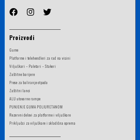
Proizvodi
Gume
Platforme i telehendleri za rad na visini
Viljuškari – Paletari – Stakeri
Zaštitne barijere
Prese za baliranje otpada
Zaštitni lanci
ALU utovarne rampe
PUNJENJE GUMA POLIURETANOM
Rezervni delovi za platforme i viljuškare
Priključci za viljuškare i skladišna oprema