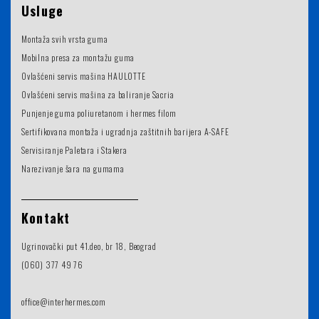
Usluge
Montaža svih vrsta guma
Mobilna presa za montažu guma
Ovlašćeni servis mašina HAULOTTE
Ovlašćeni servis mašina za baliranje Sacria
Punjenje guma poliuretanom i hermes filom
Sertifikovana montaža i ugradnja zaštitnih barijera A-SAFE
Servisiranje Paletara i Stakera
Narezivanje šara na gumama
Kontakt
Ugrinovački put 41.deo, br 18, Beograd
(060) 377 49 76
office@interhermes.com